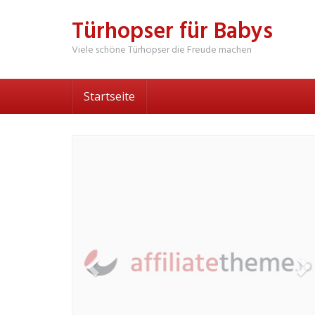
Skip
Türhopser für Babys
to
main
Viele schöne Türhopser die Freude machen
content
Startseite