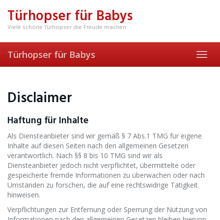
Skip
Türhopser für Babys
to
main
Viele schöne Türhopser die Freude machen
content
Türhopser für Babys
Toggl
navig
Disclaimer
Haftung für Inhalte
Als Diensteanbieter sind wir gemäß § 7 Abs.1 TMG für eigene
Inhalte auf diesen Seiten nach den allgemeinen Gesetzen
verantwortlich. Nach §§ 8 bis 10 TMG sind wir als
Diensteanbieter jedoch nicht verpflichtet, übermittelte oder
gespeicherte fremde Informationen zu überwachen oder nach
Umständen zu forschen, die auf eine rechtswidrige Tätigkeit
hinweisen.
Verpflichtungen zur Entfernung oder Sperrung der Nutzung von
Informationen nach den allgemeinen Gesetzen bleiben hiervon